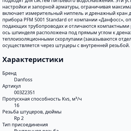
подходят для систем питьевого водоснабжения. Эти 
настройки и запорной арматуры, ограничивая максима
включает измерительный ниппель и дренажный кран д
прибора PFM 5001 Standard от компании «Данфосс», о
подающих трубопроводах и отличаются компактными р
ось шпинделя расположена под прямым углом к дрена
теплоизоляционными скорлупами (заказываются отдел
осуществляется через штуцеры с внутренней резьбой.
Характеристики
Бренд
Danfoss
Артикул
003Z2351
Пропускная способность Kvs, м³/ч
16
Резьба штуцеров, дюймы
Rp 2
Тип присоединения
Внутренняя резьба