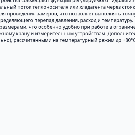
устройства совмещают функции регулируемого гидравли
льный поток теплоносителя или хладагента через стоя
ля проведения замеров, что позволяет выполнять точ
пределяющего перепад давления, расход и температуру
азмерами, что особенно удобно при работе в ограниче
жному крану и измерительным устройствам. Дополните
ьно), рассчитанными на температурный режим до +80°С