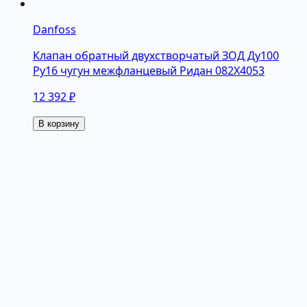
Danfoss
Клапан обратный двухстворчатый ЗОД Ду100
Ру16 чугун межфланцевый Ридан 082X4053
12 392 ₽
В корзину