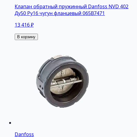
Клапан обратный пружинный Danfoss NVD 402
Ду50 Pу16 чугун фланцевый 065B7471
13 416 ₽
В корзину
Danfoss