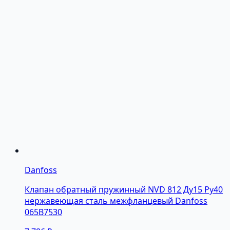
Danfoss
Клапан обратный пружинный NVD 812 Ду15 Ру40
нержавеющая сталь межфланцевый Danfoss
065B7530