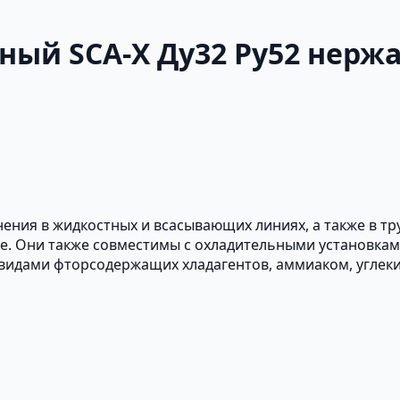
ый SCA-X Ду32 Ру52 нерж
ния в жидкостных и всасывающих линиях, а также в тр
ке. Они также совместимы с охладительными установк
и видами фторсодержащих хладагентов, аммиаком, углек